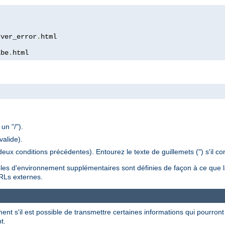
rver_error
.
ibe
.
html
un "/").
valide).
deux conditions précédentes). Entourez le texte de guillemets (") s'il co
bles d'environnement supplémentaires sont définies de façon à ce que 
URLs externes.
ent s'il est possible de transmettre certaines informations qui pourront 
t.