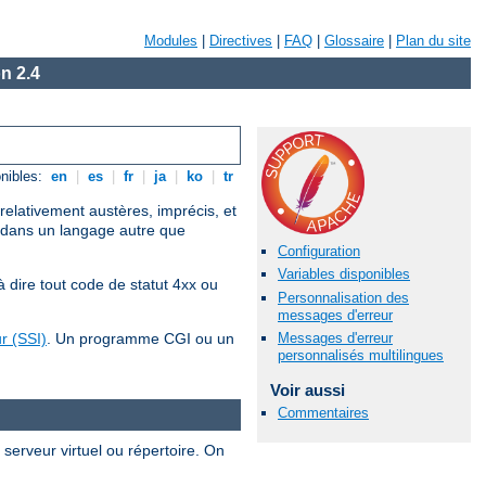
Modules
|
Directives
|
FAQ
|
Glossaire
|
Plan du site
n 2.4
nibles:
en
|
es
|
fr
|
ja
|
ko
|
tr
elativement austères, imprécis, et
x, dans un langage autre que
Configuration
Variables disponibles
 dire tout code de statut 4xx ou
Personnalisation des
messages d'erreur
Messages d'erreur
r (SSI)
. Un programme CGI ou un
personnalisés multilingues
Voir aussi
Commentaires
, serveur virtuel ou répertoire. On