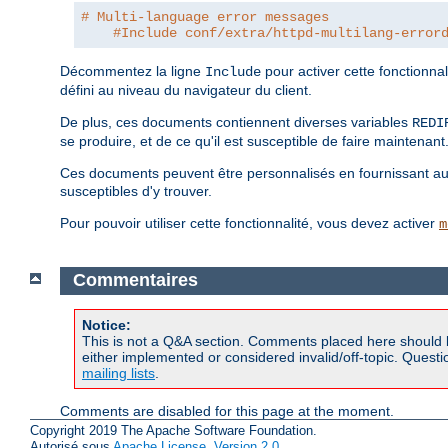
# Multi-language error messages
#Include conf/extra/httpd-multilang-error
Décommentez la ligne
pour activer cette fonctionna
Include
défini au niveau du navigateur du client.
De plus, ces documents contiennent diverses variables
REDI
se produire, et de ce qu'il est susceptible de faire maintenant
Ces documents peuvent être personnalisés en fournissant autan
susceptibles d'y trouver.
Pour pouvoir utiliser cette fonctionnalité, vous devez activer
m
Commentaires
Notice:
This is not a Q&A section. Comments placed here should 
either implemented or considered invalid/off-topic. Ques
mailing lists
.
Comments are disabled for this page at the moment.
Copyright 2019 The Apache Software Foundation.
Autorisé sous
Apache License, Version 2.0
.