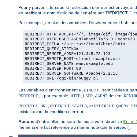
Pour y parvenir, lorsque la redirection d'erreur est envoyée, 
en préfixant le nom d'origine de l'en-tête par 'REDIRECT_', c
Par exemple, en plus des variables d'environnement habituelle
REDIRECT_HTTP_ACCEPT=*/*, image/gif, image/jp
REDIRECT_HTTP_USER_AGENT=Mozilla/5.0 Fedora/3
REDIRECT_PATH=.:/bin:/usr/local/bin:/sbin
REDIRECT_QUERY_STRING=
REDIRECT_REMOTE_ADDR=121.345.78.123
REDIRECT_REMOTE_HOST=client.example.com
REDIRECT_SERVER_NAME=www.example.edu
REDIRECT_SERVER_PORT=80
REDIRECT_SERVER_SOFTWARE=Apache/2.2.15
REDIRECT_URL=/cgi-bin/buggy.pl
Les variables d'environnement
sont créées à part
REDIRECT_
; par exemple,
devient
REDIRECT_
HTTP_USER_AGENT
REDIR
,
, et
REDIRECT_URL
REDIRECT_STATUS
REDIRECT_QUERY_ST
existait avant la condition d'erreur.
Aucune
d'entre elles ne sera définie si votre directive
Error
même si elle fait référence au même hôte que le serveur).