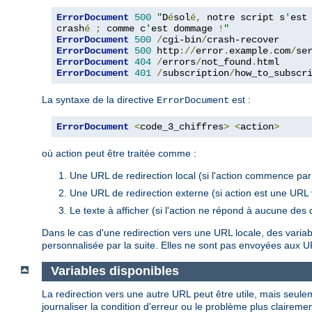
ErrorDocument
500
"
D
é
sol
é,
 notre script s
'
est

crash
é
;
 comme c
'
est dommage 
!
"
ErrorDocument
500
/
cgi-bin
/
ErrorDocument
500
 http
://
error
.
example
.
com
/
se
ErrorDocument
404
/
errors
/
not_found
.
ErrorDocument
401
/
subscription
/
how_to_subscr
La syntaxe de la directive
est :
ErrorDocument
ErrorDocument
<
code_3_chiffres
>
<
action
>
où action peut être traitée comme :
Une URL de redirection local (si l'action commence par 
Une URL de redirection externe (si action est une URL 
Le texte à afficher (si l'action ne répond à aucune des 
Dans le cas d'une redirection vers une URL locale, des varia
personnalisée par la suite. Elles ne sont pas envoyées aux 
Variables disponibles
La redirection vers une autre URL peut être utile, mais seulem
journaliser la condition d'erreur ou le problème plus clairemen