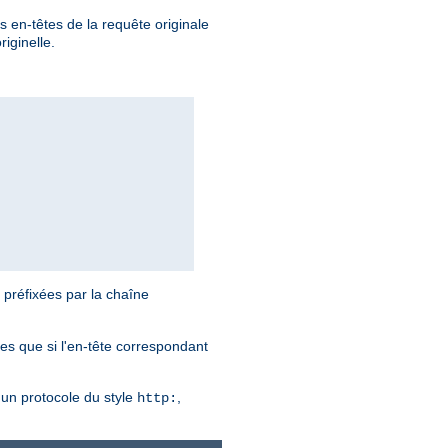
s en-têtes de la requête originale
iginelle.
 préfixées par la chaîne
ies que si l'en-tête correspondant
n protocole du style
,
http: