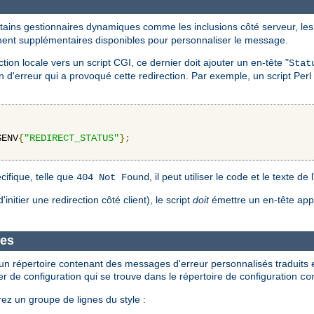
tains gestionnaires dynamiques comme les inclusions côté serveur, les 
ement supplémentaires disponibles pour personnaliser le message.
on locale vers un script CGI, ce dernier doit ajouter un en-tête "
Stat
d'erreur qui a provoqué cette redirection. Par exemple, un script Perl 
$ENV
{
"REDIRECT_STATUS"
};
cifique, telle que
, il peut utiliser le code et le texte de
404 Not Found
d'initier une redirection côté client), le script
doit
émettre un en-tête ap
ues
un répertoire contenant des messages d'erreur personnalisés traduits 
ier de configuration qui se trouve dans le répertoire de configuration
co
rez un groupe de lignes du style :