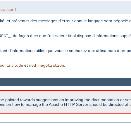
doc.conf
lité, et présenter des messages d'erreur dont le langage sera négocié 
, de façon à ce que l'utilisateur final dispose d'informations sup
RECT_
.
t d'informations utiles que vous le souhaitez aux utilisateurs à propos 
et
.
od_include
mod_negotiation
be pointed towards suggestions on improving the documentation or ser
tions on how to manage the Apache HTTP Server should be directed at e