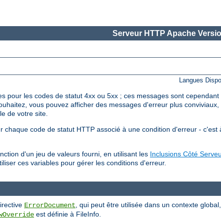
Serveur HTTP Apache Versio
Langues Dispo
 pour les codes de statut 4xx ou 5xx ; ces messages sont cependant r
e souhaitez, vous pouvez afficher des messages d'erreur plus conviviau
e de votre site.
r chaque code de statut HTTP associé à une condition d'erreur - c'est à
ction d'un jeu de valeurs fourni, en utilisant les
Inclusions Côté Serveu
liser ces variables pour gérer les conditions d'erreur.
irective
, qui peut être utilisée dans un contexte global
ErrorDocument
est définie à FileInfo.
wOverride