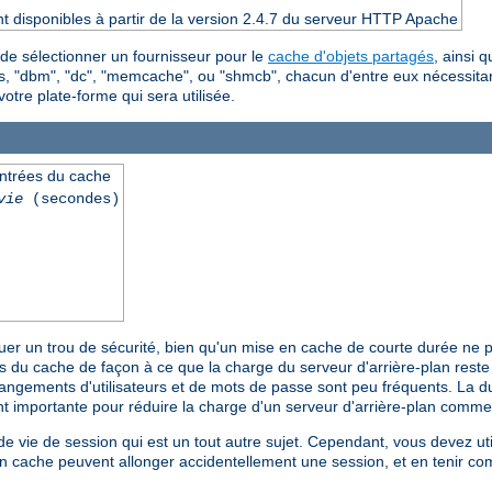
t disponibles à partir de la version 2.4.7 du serveur HTTP Apache
 de sélectionner un fournisseur pour le
cache d'objets partagés
, ainsi 
tres, "dbm", "dc", "memcache", ou "shmcb", chacun d'entre eux nécessi
votre plate-forme qui sera utilisée.
entrées du cache
vie
(secondes)
tuer un trou de sécurité, bien qu'un mise en cache de courte durée ne
ées du cache de façon à ce que la charge du serveur d'arrière-plan res
hangements d'utilisateurs et de mots de passe sont peu fréquents. La d
nt importante pour réduire la charge d'un serveur d'arrière-plan comm
 vie de session qui est un tout autre sujet. Cependant, vous devez util
 en cache peuvent allonger accidentellement une session, et en tenir co