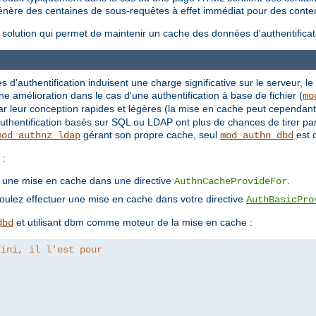
 génère des centaines de sous-requêtes à effet immédiat pour des conte
olution qui permet de maintenir un cache des données d'authentificat
es d'authentification induisent une charge significative sur le serveur, le
amélioration dans le cas d'une authentification à base de fichier (
mo
r leur conception rapides et légères (la mise en cache peut cependant s
authentification basés sur SQL ou LDAP ont plus de chances de tirer pa
gérant son propre cache, seul
est 
mod_authnz_ldap
mod_authn_dbd
 :
er une mise en cache dans une directive
.
AuthnCacheProvideFor
voulez effectuer une mise en cache dans votre directive
AuthBasicPro
et utilisant dbm comme moteur de la mise en cache :
dbd
fini, il l'est pour