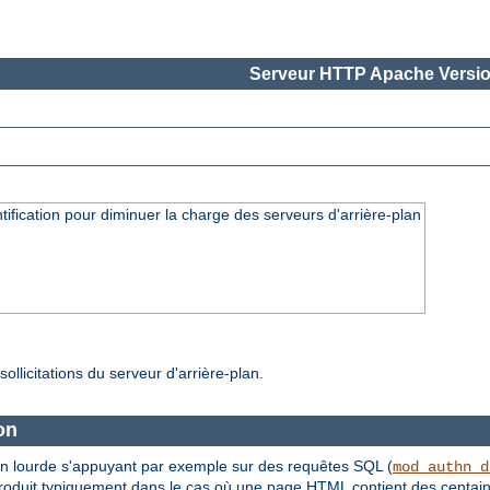
Serveur HTTP Apache Versio
fication pour diminuer la charge des serveurs d'arrière-plan
ollicitations du serveur d'arrière-plan.
on
tion lourde s'appuyant par exemple sur des requêtes SQL (
mod_authn_d
e produit typiquement dans le cas où une page HTML contient des centain