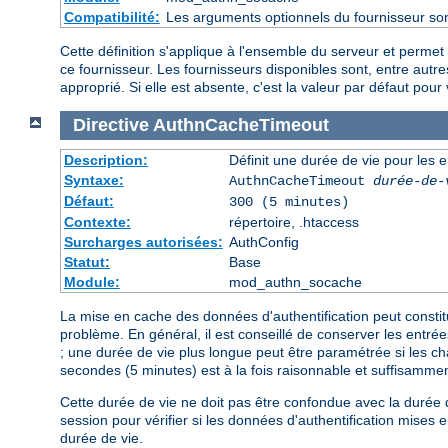
Compatibilité:
Les arguments optionnels du fournisseur son
Cette définition s'applique à l'ensemble du serveur et permet
ce fournisseur. Les fournisseurs disponibles sont, entre au
approprié. Si elle est absente, c'est la valeur par défaut pour 
Directive
AuthnCacheTimeout
Description:
Définit une durée de vie pour les 
Syntaxe:
AuthnCacheTimeout
durée-de-
Défaut:
300 (5 minutes)
Contexte:
répertoire, .htaccess
Surcharges autorisées:
AuthConfig
Statut:
Base
Module:
mod_authn_socache
La mise en cache des données d'authentification peut consti
problème. En général, il est conseillé de conserver les entr
; une durée de vie plus longue peut être paramétrée si les c
secondes (5 minutes) est à la fois raisonnable et suffisamme
Cette durée de vie ne doit pas être confondue avec la durée de
session pour vérifier si les données d'authentification mises
durée de vie.