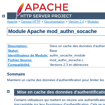
Apache
>
Serveur HTTP
>
Documentation
>
Version 2.4
>
Modules
Module Apache mod_authn_socache
Description:
Gère un cache des données d'authenti
Statut:
Base
Identificateur de Module:
authn_socache_module
Fichier Source:
mod_authn_socache.c
Compatibilité:
Versions 2.3 et ultérieures
Sommaire
Maintient un cache des données d'authentification pour limiter les s
Mise en cache des données d'authentificati
Certains utilisateurs qui mettent en oeuvre une authentifica
inacceptable sur leur fournisseur d'authentification. Cela s