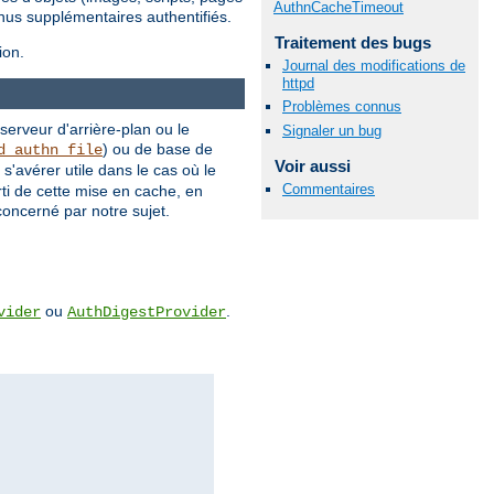
AuthnCacheTimeout
nus supplémentaires authentifiés.
Traitement des bugs
ion.
Journal des modifications de
httpd
Problèmes connus
 serveur d'arrière-plan ou le
Signaler un bug
) ou de base de
d_authn_file
Voir aussi
'avérer utile dans le cas où le
Commentaires
rti de cette mise en cache, en
concerné par notre sujet.
ou
.
vider
AuthDigestProvider