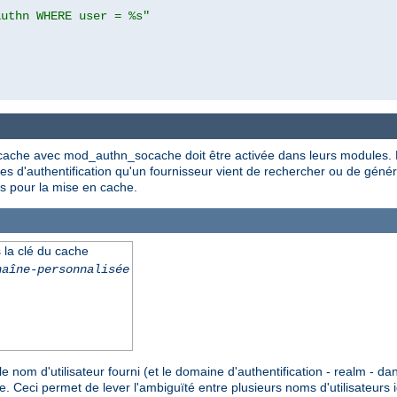
authn WHERE user = %s"
cache avec mod_authn_socache doit être activée dans leurs modules. L
s d'authentification qu'un fournisseur vient de rechercher ou de géné
és pour la mise en cache.
 la clé du cache
haîne-personnalisée
le nom d'utilisateur fourni (et le domaine d'authentification - realm - da
. Ceci permet de lever l'ambiguïté entre plusieurs noms d'utilisateurs 