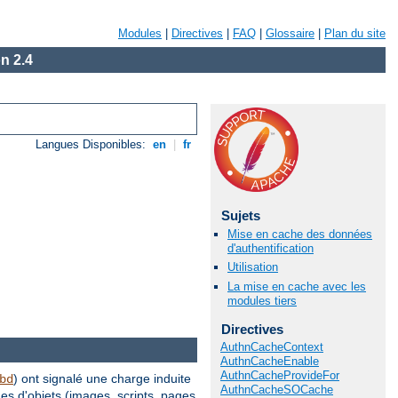
Modules
|
Directives
|
FAQ
|
Glossaire
|
Plan du site
n 2.4
Langues Disponibles:
en
|
fr
Sujets
Mise en cache des données
d'authentification
Utilisation
La mise en cache avec les
modules tiers
Directives
AuthnCacheContext
AuthnCacheEnable
AuthnCacheProvideFor
) ont signalé une charge induite
bd
AuthnCacheSOCache
es d'objets (images, scripts, pages