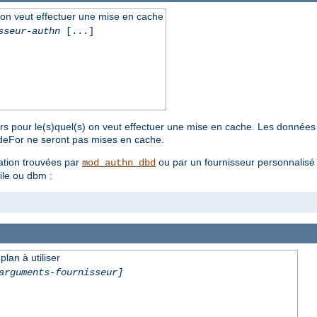
l on veut effectuer une mise en cache
sseur-authn
[...]
urs pour le(s)quel(s) on veut effectuer une mise en cache. Les données 
ideFor ne seront pas mises en cache.
ation trouvées par
ou par un fournisseur personnalis
mod_authn_dbd
ile ou dbm :
lan à utiliser
arguments-fournisseur]