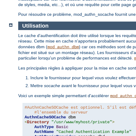
de styles, media, etc...), et où une requête pour cette page
Pour résoudre ce problème, mod_authn_socache fournit une s
Utilisation
Le cache d'authentification doit être utilisé lorsque les requêt
réseau. Cette mise en cache n'apportera probablement aucune 
données dbm (
) car ces méthodes sont de pa
mod_authn_dbm
fichier est situé sur un montage réseau). Les fournisseurs d'
particulier lorsqu'un problème de performances est détecté.
Les principales règles à appliquer pour la mise en cache sont
Inclure le fournisseur pour lequel vous voulez effectu
Mettre
socache
avant le fournisseur pour lequel vous 
Voici un exemple simple permettant d'accélérer
mod_authn_
#AuthnCacheSOCache est optionnel. S'il est dé
#l'ensemble du serveur
AuthnCacheSOCache
<
Directory
"/usr/www/myhost/private"
>
AuthType
Basic
AuthName
"Cached Authentication Example"