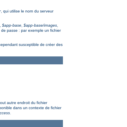
r
, qui utilise le nom du serveur
e,
$app-base
,
$app-base/images
,
t de passe : par exemple un fichier
 cependant susceptible de créer des
out autre endroit du fichier
sponible dans un contexte de fichier
access
.