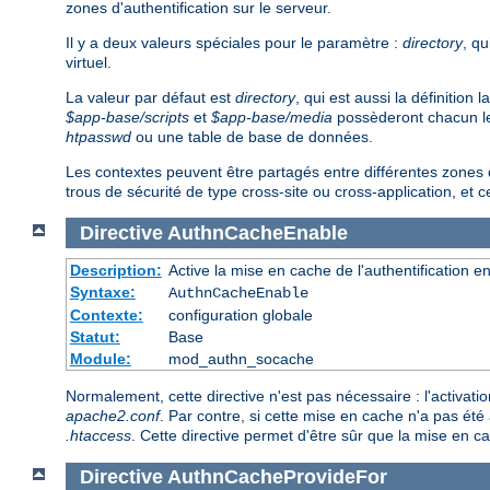
zones d'authentification sur le serveur.
Il y a deux valeurs spéciales pour le paramètre :
directory
, qu
virtuel.
La valeur par défaut est
directory
, qui est aussi la définition
$app-base/scripts
et
$app-base/media
possèderont chacun leur
htpasswd
ou une table de base de données.
Les contextes peuvent être partagés entre différentes zones 
trous de sécurité de type cross-site ou cross-application, et 
Directive
AuthnCacheEnable
Description:
Active la mise en cache de l'authentification en
Syntaxe:
AuthnCacheEnable
Contexte:
configuration globale
Statut:
Base
Module:
mod_authn_socache
Normalement, cette directive n'est pas nécessaire : l'activation
apache2.conf
. Par contre, si cette mise en cache n'a pas été 
.htaccess
. Cette directive permet d'être sûr que la mise en ca
Directive
AuthnCacheProvideFor