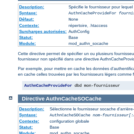
Description:
Spécifie le fournisseur pour leque
Syntaxe:
AuthnCacheProvideFor
fourni
Défaut:
None
Contexte:
répertoire, .htaccess
Surcharges autorisées:
AuthConfig
Statut:
Base
Module:
mod_authn_socache
Cette directive permet de spécifier un ou plusieurs fournisse
fournisseur non spécifié dans une directive AuthnCacheProv
Par exemple, pour mettre en cache les données d'authentific
en cache celles trouvées par les fournisseurs légers comme f
AuthnCacheProvideFor
 dbd mon-fournisseur
Directive
AuthnCacheSOCache
Description:
Sélectionne le fournisseur socache d'arrière-p
Syntaxe:
AuthnCacheSOCache
nom-fournisseur[:
Contexte:
configuration globale
Statut:
Base
Module:
mod_authn_socache