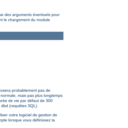
que des arguments éventuels pour
tant le chargement du module
 posera probablement pas de
te normale, mais pas plus longtemps
urée de vie par défaut de 300
e dbd (requêtes SQL).
iser votre logiciel de gestion de
mpte lorsque vous définissez la