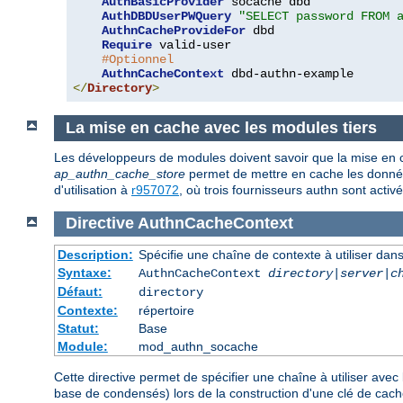
AuthBasicProvider
 socache dbd

AuthDBDUserPWQuery
"SELECT password FROM 
AuthnCacheProvideFor
 dbd

Require
 valid-user

#Optionnel
AuthnCacheContext
</
Directory
>
La mise en cache avec les modules tiers
Les développeurs de modules doivent savoir que la mise en 
ap_authn_cache_store
permet de mettre en cache les donnée
d'utilisation à
r957072
, où trois fournisseurs authn sont activ
Directive
AuthnCacheContext
Description:
Spécifie une chaîne de contexte à utiliser dans
Syntaxe:
AuthnCacheContext
directory|server|c
Défaut:
directory
Contexte:
répertoire
Statut:
Base
Module:
mod_authn_socache
Cette directive permet de spécifier une chaîne à utiliser avec 
base de condensés) lors de la construction d'une clé de cache