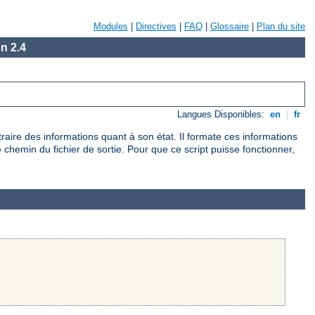
Modules
|
Directives
|
FAQ
|
Glossaire
|
Plan du site
n 2.4
Langues Disponibles:
en
|
fr
raire des informations quant à son état. Il formate ces informations
le chemin du fichier de sortie. Pour que ce script puisse fonctionner,