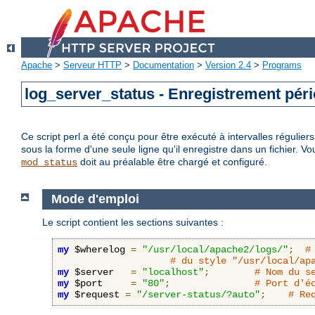
Apache
>
Serveur HTTP
>
Documentation
>
Version 2.4
>
Programs
log_server_status - Enregistrement péri
Ce script perl a été conçu pour être exécuté à intervalles régulier
sous la forme d'une seule ligne qu'il enregistre dans un fichier. Vo
doit au préalable être chargé et configuré.
mod_status
Mode d'emploi
Le script contient les sections suivantes :
my
 $wherelog 
=
"/usr/local/apache2/logs/"
;
#
# du style "/usr/local/ap
my
 $server   
=
"localhost"
;
# Nom du s
my
 $port     
=
"80"
;
# Port d'é
my
 $request 
=
"/server-status/?auto"
;
# Re