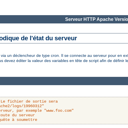
Serveur HTTP Apache Versio
odique de l'état du serveur
s via un déclencheur de type cron. Il se connecte au serveur pour en ext
us devez éditer la valeur des variables en tête de script afin de définir 
 Le fichier de sortie sera
ache2/logs/19960312"
erveur, par exemple "www.foo.com"
coute du serveur
quête à soumettre