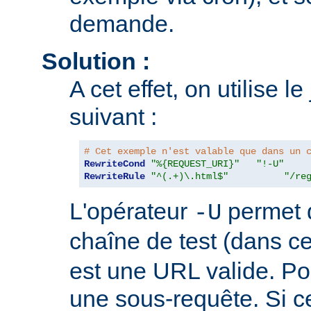
demande.
Solution :
A cet effet, on utilise l
suivant :
# Cet exemple n'est valable que dans un 
RewriteCond
"%{REQUEST_URI}"
"!-U"
RewriteRule
"^(.+)\.html$"
"/re
L'opérateur
permet d
-U
chaîne de test (dans c
est une URL valide. Pour
une sous-requête. Si c