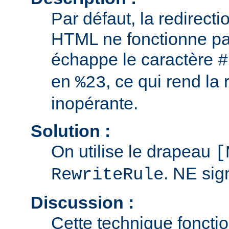
Par défaut, la redirect
HTML ne fonctionne pa
échappe le caractère
#
en
, ce qui rend la 
%23
inopérante.
Solution :
On utilise le drapeau
[
. NE sig
RewriteRule
Discussion :
Cette technique foncti