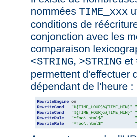
nommées
ut
TIME_xxx
conditions de réécriture
conjonction avec les 
comparaison lexicogra
,
et
<STRING
>STRING
permettent d'effectuer 
dépendant de l'heure :
RewriteEngine
RewriteCond
"%{TIME_HOUR}%{TIME_MIN}"
RewriteCond
"%{TIME_HOUR}%{TIME_MIN}"
RewriteRule
"^foo\.html$"
RewriteRule
"^foo\.html$"