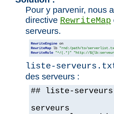
Pour y parvenir, nous al
directive
RewriteMap
serveurs.
RewriteEngine
RewriteMap
 lb 
"rnd:/path/to/serverlist.t
RewriteRule
"^/(.*)"
"http://${lb:serveu
liste-serveurs.tx
des serveurs :
## liste-serveurs
serveurs