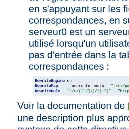
en s'appuyant sur les f
correspondances, en 
serveur0 est un serveur
utilisé lorsqu'un utilis
pas d'entrée dans la ta
correspondances :
RewriteEngine
RewriteMap
      users-to-hosts   
"txt:/p
RewriteRule
"^/u/([^/]+)/?(.*)"
"htt
Voir la documentation de
une description plus appr