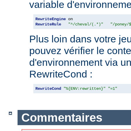
variable d'environneme
RewriteEngine
RewriteRule
"^/cheval/(.*)"
"/poney/
Plus loin dans votre je
pouvez vérifier le cont
d'environnement via un
RewriteCond :
RewriteCond
"%{ENV:rewritten}"
"=1"
Commentaires