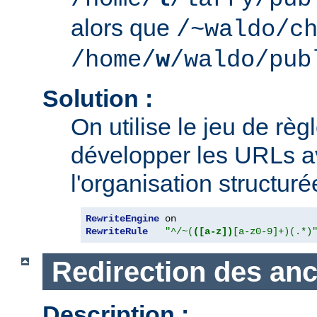
alors que
/~waldo/c
/home/
w
/waldo/pub
Solution :
On utilise le jeu de règ
développer les URLs av
l'organisation structur
RewriteEngine
RewriteRule
"^/~(
([a-z])
[a-z0-9]+)(.*)
Redirection des an
Description :