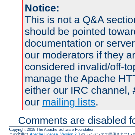
Notice:
This is not a Q&A sect
should be pointed towar
documentation or serve
our moderators if they a
considered invalid/off-t
manage the Apache HTTP
either our IRC channel, 
our
mailing lists
.
Comments are disabled fo
Copyright 2019 The Apache Software Foundation.
この文書は
Apache License, Version 2.0
のライセンスで提供されていま