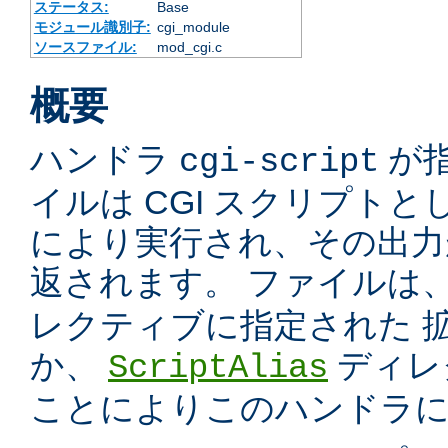
ステータス:
Base
モジュール識別子:
cgi_module
ソースファイル:
mod_cgi.c
概要
ハンドラ
が
cgi-script
イルは CGI スクリプトと
により実行され、その出力
返されます。 ファイルは
レクティブに指定された 
か、
ディレ
ScriptAlias
ことによりこのハンドラ