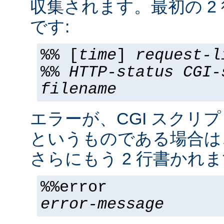
収集されます。最初の 2
です:
%% [
time
]
request-l
%%
HTTP-status
CGI-
filename
エラーが、CGI スクリ
というものである場合は
さらにもう 2 行書かれま
%%error
error-message