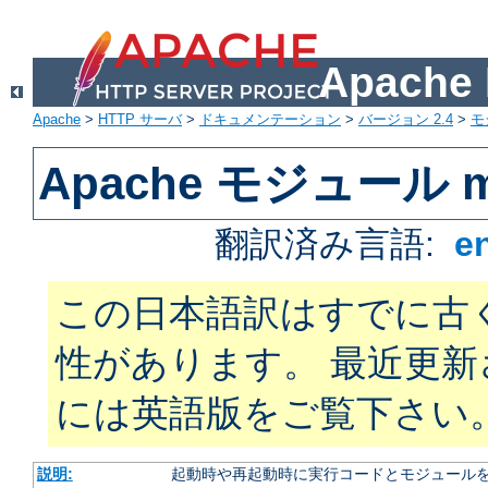
Apach
Apache
>
HTTP サーバ
>
ドキュメンテーション
>
バージョン 2.4
>
モ
Apache モジュール m
翻訳済み言語:
e
この日本語訳はすでに古
性があります。 最近更
には英語版をご覧下さい
説明:
起動時や再起動時に実行コードとモジュール