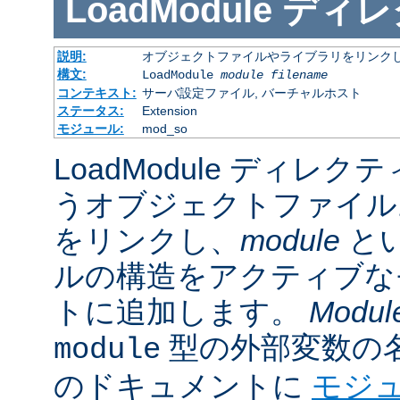
LoadModule
ディレ
説明:
オブジェクトファイルやライブラリをリンクし
構文:
LoadModule
module filename
コンテキスト:
サーバ設定ファイル, バーチャルホスト
ステータス:
Extension
モジュール:
mod_so
LoadModule ディレク
うオブジェクトファイル
をリンクし、
module
と
ルの構造をアクティブな
トに追加します。
Modul
型の外部変数の
module
のドキュメントに
モジ