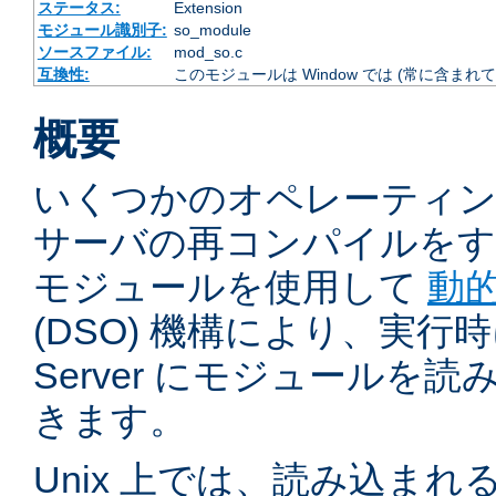
ステータス:
Extension
モジュール識別子:
so_module
ソースファイル:
mod_so.c
互換性:
このモジュールは Window では (常に含まれて
概要
いくつかのオペレーティ
サーバの再コンパイルをす
モジュールを使用して
動
(DSO) 機構により、実行時に 
Server にモジュールを
きます。
Unix 上では、読み込ま