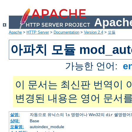
Apache
Apache
>
HTTP Server
>
Documentation
>
Version 2.4
>
모듈
아파치 모듈 mod_auto
가능한 언어:
e
이 문서는 최신판 번역이 
변경된 내용은 영어 문서를
설명:
자동으로 유닉스의
명령어나 Win32의
쉘명령어와
ls
dir
상태:
Base
모듈명:
autoindex_module