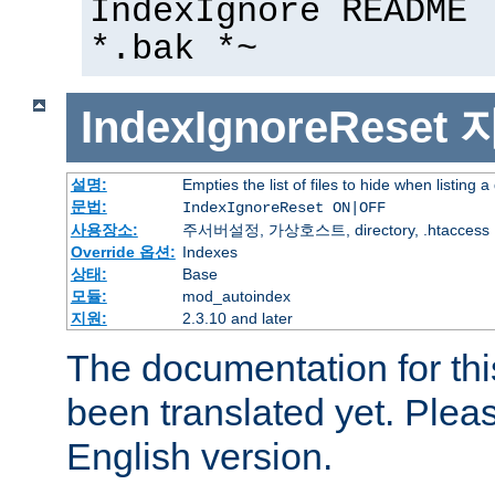
IndexIgnore README 
*.bak *~
IndexIgnoreReset
설명:
Empties the list of files to hide when listing a
문법:
IndexIgnoreReset ON|OFF
사용장소:
주서버설정, 가상호스트, directory, .htaccess
Override 옵션:
Indexes
상태:
Base
모듈:
mod_autoindex
지원:
2.3.10 and later
The documentation for thi
been translated yet. Plea
English version.