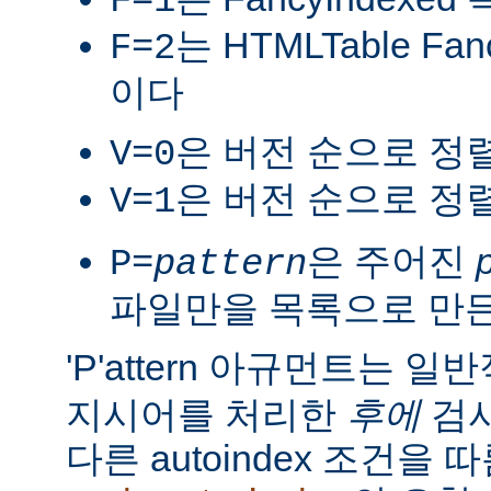
F=1
는 HTMLTable Fa
F=2
이다
은 버전 순으로 정
V=0
은 버전 순으로 정
V=1
은 주어진
P=
pattern
파일만을 목록으로 만
'P'attern 아규먼트는 일
지시어를 처리한
후에
검사
다른 autoindex 조건을