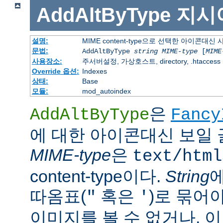
AddAltByType
지시
설명:
MIME content-type으로 선택한 아이콘대
문법:
AddAltByType
string
MIME-type
[
MIME
사용장소:
주서버설정, 가상호스트, directory, .htaccess
Override 옵션:
Indexes
상태:
Base
모듈:
mod_autoindex
은
AddAltByType
Fancy
에 대한 아이콘대신 보일 
MIME-type
은
text/html
content-type이다.
String
따옴표(
혹은
)로 묶어
"
'
이미지를 볼 수 없거나, 