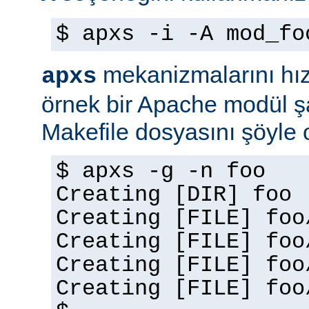
$ apxs -i -A mod_fo
mekanizmalarını hız
apxs
örnek bir Apache modül ş
Makefile dosyasını şöyle ol
$ apxs -g -n foo
Creating [DIR] foo
Creating [FILE] foo
Creating [FILE] foo
Creating [FILE] foo
Creating [FILE] foo