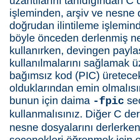
uzantılarını tanıdığından C
işleminden, arşiv ve nesne 
doğrudan ilintileme işlemind
böyle önceden derlenmiş ne
kullanırken, devingen payla
kullanılmalarını sağlamak
bağımsız kod (PIC) üretece
olduklarından emin olmalıs
bunun için daima
seç
-fpic
kullanmalısınız. Diğer C derl
nesne dosyalarını derlerken
seçenekleri öğrenmek için o 