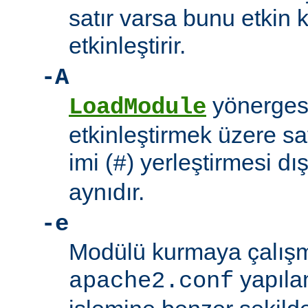
satır varsa bunu etkin 
etkinleştirir.
-A
yönerges
LoadModule
etkinleştirmek üzere sat
imi (
) yerleştirmesi d
#
aynıdır.
-e
Modülü kurmaya çalışm
yapıla
apache2.conf