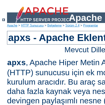
Apache 
Apache
>
HTTP Sunucusu
>
Belgeleme
>
Sürüm 2.4
>
Programlar
apxs - Apache Eklent
Mevcut Dill
, Apache Hiper Metin 
apxs
(HTTP) sunucusu için ek m
kurulum aracıdır. Bu araç s
daha fazla kaynak veya ne
devingen paylaşımlı nesne