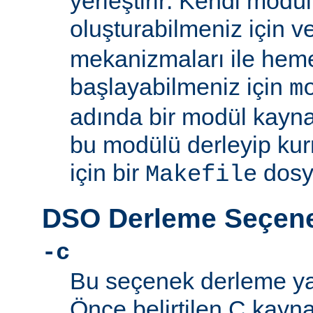
yerleştirir: Kendi mod
oluşturabilmeniz için 
mekanizmaları ile he
başlayabilmeniz için
m
adında bir modül kayna
bu modülü derleyip kur
için bir
dosy
Makefile
DSO Derleme Seçene
-c
Bu seçenek derleme yapı
Önce belirtilen C kayn