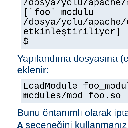
/dosya/yolu/apache/
[`foo' modülü
/dosya/yolu/apache/
etkinleştiriliyor]
$ _
Yapılandıma dosyasına (e
eklenir:
LoadModule foo_modu
modules/mod_foo.so
Bunu öntanımlı olarak ipt
seçeneğini kullanmanız 
A