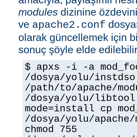
modules
dizinine özdevin
ve
dosyas
apache2.conf
olarak güncellemek için bi
sonuç şöyle elde edilebilir
$ apxs -i -a mod_fo
/dosya/yolu/instdso
/path/to/apache/mod
/dosya/yolu/libtool
mode=install cp mod
/dosya/yolu/apache/
chmod 755