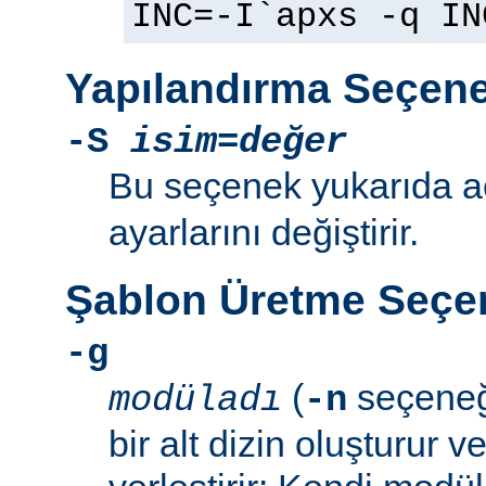
INC=-I`apxs -q IN
Yapılandırma Seçene
-S
isim=değer
Bu seçenek yukarıda 
ayarlarını değiştirir.
Şablon Üretme Seçen
-g
(
seçeneğ
modüladı
-n
bir alt dizin oluşturur v