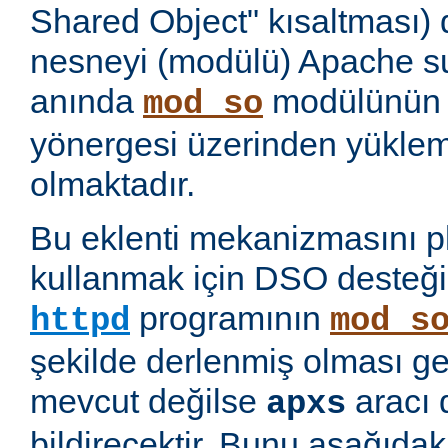
Shared Object" kısaltması)
nesneyi (modülü) Apache 
anında
modülünü
mod_so
yönergesi üzerinden yükl
olmaktadır.
Bu eklenti mekanizmasını 
kullanmak için DSO desteği
programının
httpd
mod_s
şekilde derlenmiş olması ge
mevcut değilse
aracı 
apxs
bildirecektir. Bunu aşağıda