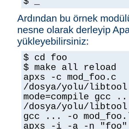
$ _
Ardından bu örnek modülü
nesne olarak derleyip A
yükleyebilirsiniz:
$ cd foo
$ make all reload
apxs -c mod_foo.c
/dosya/yolu/libtool
mode=compile gcc ..
/dosya/yolu/libtool
gcc ... -o mod_foo.
apxs -i -a -n "foo"