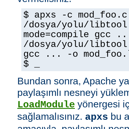
$ apxs -c mod_foo.c
/dosya/yolu/libtool
mode=compile gcc ..
/dosya/yolu/libtool
gcc ... -o mod_foo.
$ _
Bundan sonra, Apache ya
paylaşımlı nesneyi yüklem
yönergesi i
LoadModule
sağlamalısınız.
bu a
apxs
amacıyla, paylaşımlı nes