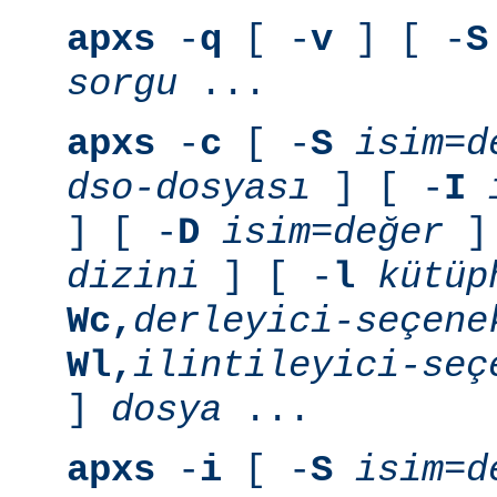
apxs
-
q
[ -
v
] [ -
S
sorgu
...
apxs
-
c
[ -
S
isim=d
dso-dosyası
] [ -
I
] [ -
D
isim=değer
] 
dizini
] [ -
l
kütüp
Wc,
derleyici-seçene
Wl,
ilintileyici-seç
]
dosya
...
apxs
-
i
[ -
S
isim=d