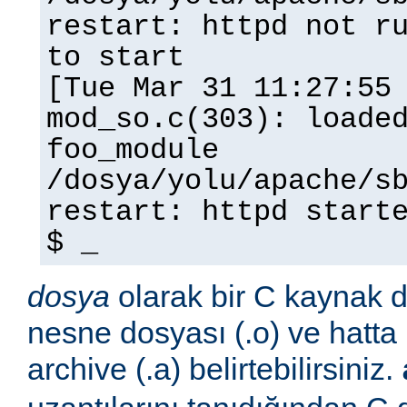
restart: httpd not r
to start
[Tue Mar 31 11:27:55
mod_so.c(303): loade
foo_module
/dosya/yolu/apache/s
restart: httpd start
$ _
dosya
olarak bir C kaynak do
nesne dosyası (.o) ve hatta 
archive (.a) belirtebilirsiniz.