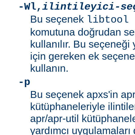
-Wl
,
ilintileyici-se
Bu seçenek
libtool 
komutuna doğrudan se
kullanılır. Bu seçeneği y
için gereken ek seçenek
kullanın.
-p
Bu seçenek apxs'in apr/
kütüphaneleriyle ilintil
apr/apr-util kütüphanel
yardımcı uygulamaları d