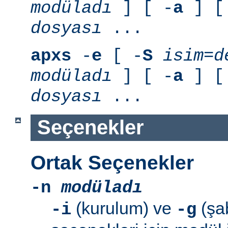
modüladı
] [ -
a
] [
dosyası
...
apxs
-
e
[ -
S
isim=d
modüladı
] [ -
a
] [
dosyası
...
Seçenekler
Ortak Seçenekler
-n
modüladı
(kurulum) ve
(şab
-i
-g