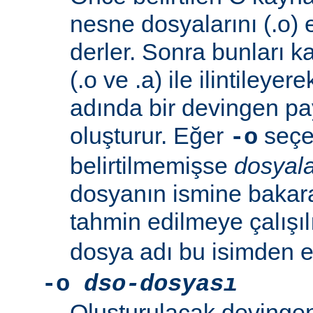
nesne dosyalarını (.o) 
derler. Sonra bunları k
(.o ve .a) ile ilintileyer
adında bir devingen pa
oluşturur. Eğer
seçen
-o
belirtilmemişse
dosyala
dosyanın ismine bakar
tahmin edilmeye çalışıl
dosya adı bu isimden el
-o
dso-dosyası
Oluşturulacak devingen