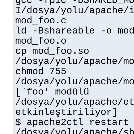
gcc -fpic -DSHARED_M
I/dosya/yolu/apache/
mod_foo.c
ld -Bshareable -o mo
mod_foo.o
cp mod_foo.so
/dosya/yolu/apache/m
chmod 755
/dosya/yolu/apache/m
[`foo' modülü
/dosya/yolu/apache/e
etkinleştiriliyor]
$ apache2ctl restart
/dosya/yolu/apache/s