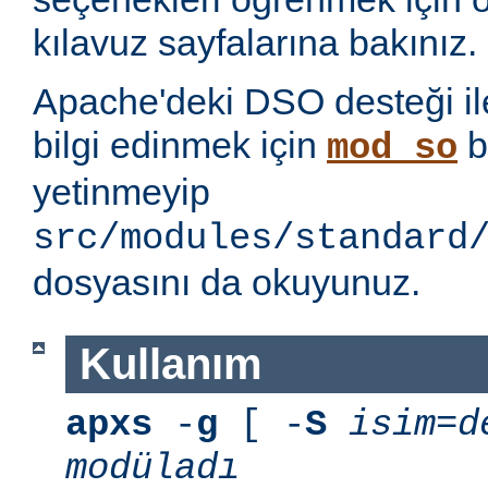
kılavuz sayfalarına bakınız.
Apache'deki DSO desteği ile i
bilgi edinmek için
b
mod_so
yetinmeyip
src/modules/standard
dosyasını da okuyunuz.
Kullanım
apxs
-
g
[ -
S
isim=d
modüladı