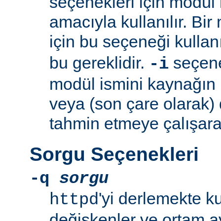
seçenekleri için modül 
amacıyla kullanılır. Bir
için bu seçeneği kullan
bu gereklidir.
seçeneğ
-i
modül ismini kaynağın
veya (son çare olarak)
tahmin etmeye çalışara
Sorgu Seçenekleri
-q
sorgu
'yi derlemekte k
httpd
değişkenler ve ortam ay